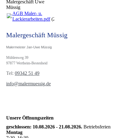
Malergeschäft Uwe
Müssig
AGB Maler- u.
Lackierarbeiten.pdf
(22.51KB)
Malergeschäft Müssig
Malermeister Jan-Uwe Müssig
Mühlenweg 39
97877 Wertheim-Bestenheid
Tel:
09342 51 49
info@malermuessig.de
Unsere Öffnungszeiten
geschlossen: 10.08.2026 - 21.08.2026.
Betriebsferien
Montag
7
:
30
–
16
:
30